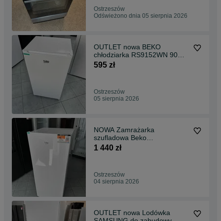
Ostrzeszów
Odświeżono dnia 05 sierpnia 2026
OUTLET nowa BEKO
chłodziarka RS9152WN 90
litrów gwar 2 lata U5
595 zł
Ostrzeszów
05 sierpnia 2026
NOWA Zamrażarka
szufladowa Beko
RFSA240M41WN 215 litrów
1 440 zł
gwar 2 lata U4 &
Ostrzeszów
04 sierpnia 2026
OUTLET nowa Lodówka
SAMSUNG do zabudowy