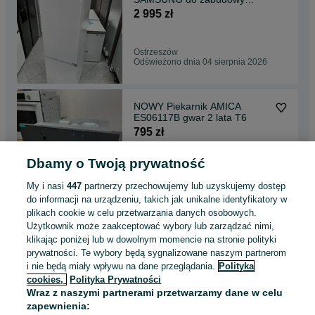
BRB70F30BES0 193,5 cm
2 995 zł
gwar 2 lata T4
Ostrzeszów
Odświeżono dnia 04 sierpnia 2026
NOWY Piekarnik AMICA
ES06117B gwar 2 lata T6
795 zł
Dbamy o Twoją prywatność
Ostrzeszów
Odświeżono dnia 04 sierpnia 2026
My i nasi
447
partnerzy przechowujemy lub uzyskujemy dostęp
do informacji na urządzeniu, takich jak unikalne identyfikatory w
plikach cookie w celu przetwarzania danych osobowych.
OUTLET nowa GORENJE
Użytkownik może zaakceptować wybory lub zarządzać nimi,
Kuchnia gaz-ele GKS6C71XF
klikając poniżej lub w dowolnym momencie na stronie polityki
gwar 2 lata U3
1 285 zł
prywatności. Te wybory będą sygnalizowane naszym partnerom
i nie będą miały wpływu na dane przeglądania.
Polityka
cookies,
Polityka Prywatności
Ostrzeszów
Wraz z naszymi partnerami przetwarzamy dane w celu
04 sierpnia 2026
zapewnienia: