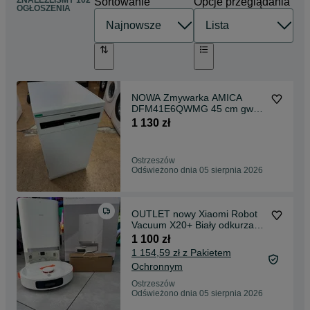
ZNALEŹLIŚMY 102
Sortowanie
Opcje przeglądania
OGŁOSZENIA
NOWA Zmywarka AMICA
DFM41E6QWMG 45 cm gwar
2 lata S3
1 130 zł
Ostrzeszów
Odświeżono dnia 05 sierpnia 2026
OUTLET nowy Xiaomi Robot
Vacuum X20+ Biały odkurzacz
automatyczny gwar 2 lata
1 100 zł
1 154,59 zł z Pakietem
Ochronnym
Ostrzeszów
Odświeżono dnia 05 sierpnia 2026