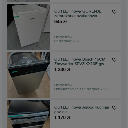
OUTLET nowa GORENJE
zamrażarka szufladowa
F39EPW4 61 litrów gwar 2
645 zł
lata U6 &
Ostrzeszów
05 sierpnia 2026
OUTLET nowa Bosch 45CM
Zmywarka SPV2IKX10E gwar
2 lata S2 &
1 330 zł
Ostrzeszów
Odświeżono dnia 05 sierpnia 2026
OUTLET nowa Amica Kuchnia
gaz-ele
57GEH3.33HZpTaDA(Xx)
1 170 zł
PIZZA gwar 2 lata S1 &